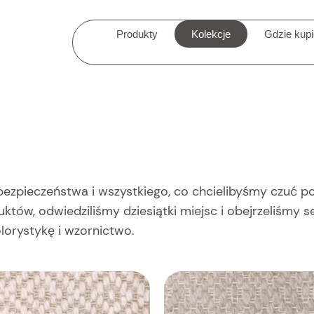
Produkty
Kolekcje
Gdzie kup
 bezpieczeństwa i wszystkiego, co chcielibyśmy czuć p
tów, odwiedziliśmy dziesiątki miejsc i obejrzeliśmy 
olorystykę i wzornictwo.