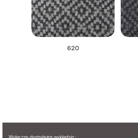
620
Wyłączny dystrybutor wykładzin :