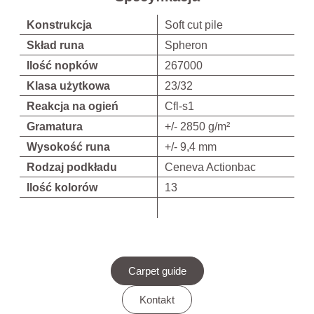
Konstrukcja
Soft cut pile
Skład runa
Spheron
Ilość nopków
267000
Klasa użytkowa
23/32
Reakcja na ogień
Cfl-s1
Gramatura
+/- 2850 g/m²
Wysokość runa
+/- 9,4 mm
Rodzaj podkładu
Ceneva Actionbac
Ilość kolorów
13
Carpet guide
Kontakt