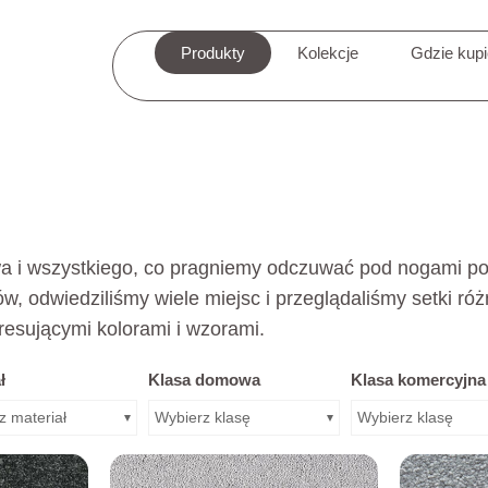
Produkty
Kolekcje
Gdzie kup
stwa i wszystkiego, co pragniemy odczuwać pod nogami p
, odwiedziliśmy wiele miejsc i przeglądaliśmy setki r
eresującymi kolorami i wzorami.
ł
Klasa domowa
Klasa komercyjna
z materiał
Wybierz klasę
Wybierz klasę