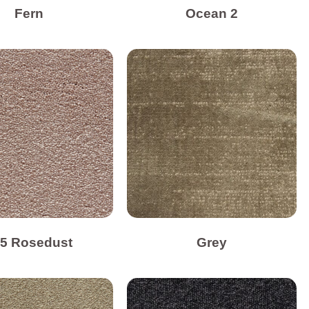
Fern
Ocean 2
5 Rosedust
Grey