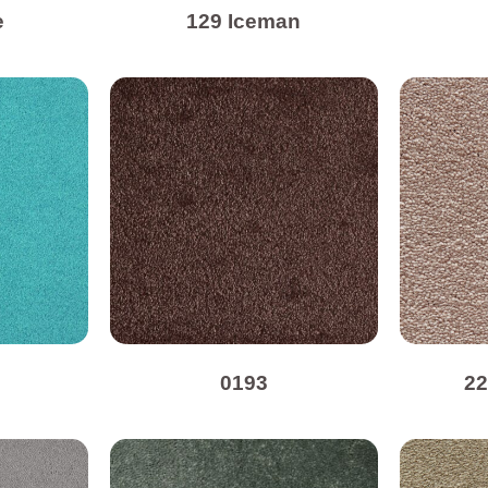
e
129 Iceman
0193
22