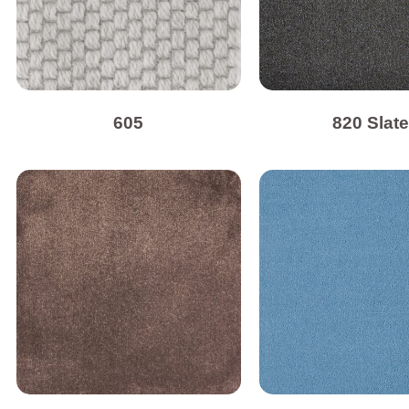
605
820 Slat