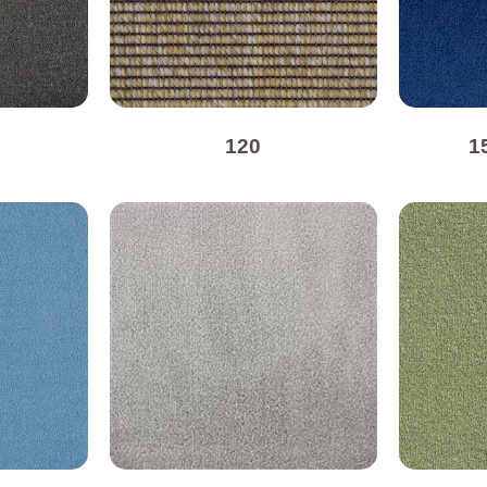
e
120
1