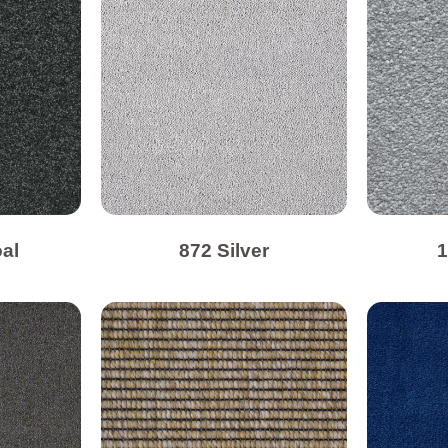
al
872 Silver
1