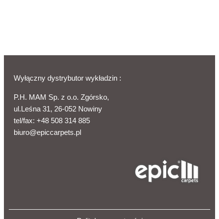
Wyłączny dystrybutor wykładzin :
P.H. MAM Sp. z o.o. Zgórsko,
ul.Leśna 31, 26-052 Nowiny
tel/fax:
+48 508 314 885
biuro@epiccarpets.pl