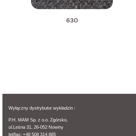
630
Wyłączny dystrybutor wykładzin :
P.H. MAM Sp. z o.o. Zgórsko,
ul.Leśna 31, 26-052 Nowiny
tel/fax:
+48 508 314 885