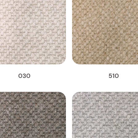
030
510