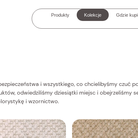
Produkty
Kolekcje
Gdzie kup
 bezpieczeństwa i wszystkiego, co chcielibyśmy czuć p
tów, odwiedziliśmy dziesiątki miejsc i obejrzeliśmy 
olorystykę i wzornictwo.