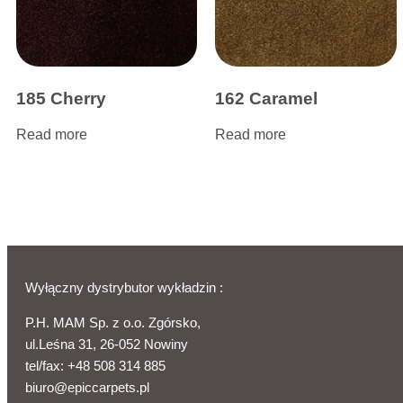
185 Cherry
162 Caramel
Read more
Read more
Wyłączny dystrybutor wykładzin :
P.H. MAM Sp. z o.o. Zgórsko,
ul.Leśna 31, 26-052 Nowiny
tel/fax:
+48 508 314 885
biuro@epiccarpets.pl