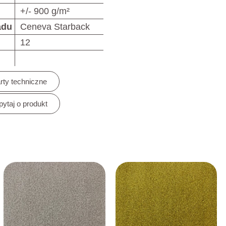
+/- 900 g/m²
adu
Ceneva Starback
12
rty techniczne
pytaj o produkt