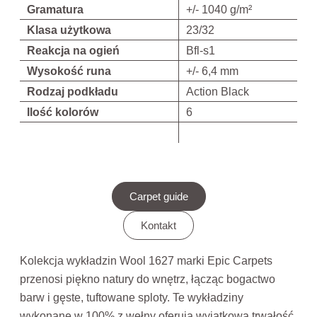
Gramatura
+/- 1040 g/m²
Klasa użytkowa
23/32
Reakcja na ogień
Bfl-s1
Wysokość runa
+/- 6,4 mm
Rodzaj podkładu
Action Black
Ilość kolorów
6
Carpet guide
Kontakt
Kolekcja wykładzin Wool 1627 marki Epic Carpets
przenosi piękno natury do wnętrz, łącząc bogactwo
barw i gęste, tuftowane sploty. Te wykładziny
wykonane w 100% z wełny oferują wyjątkową trwałość