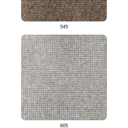
545
605