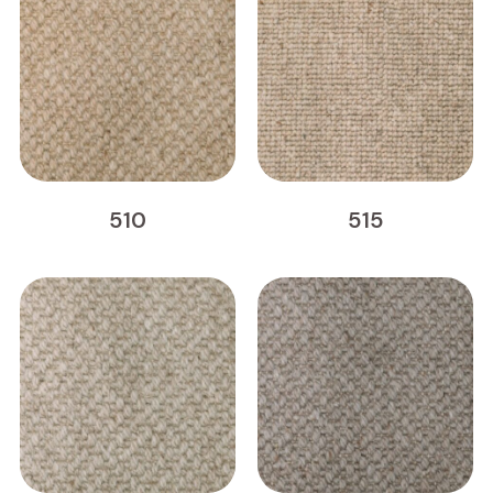
510
515