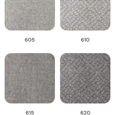
605
610
615
620