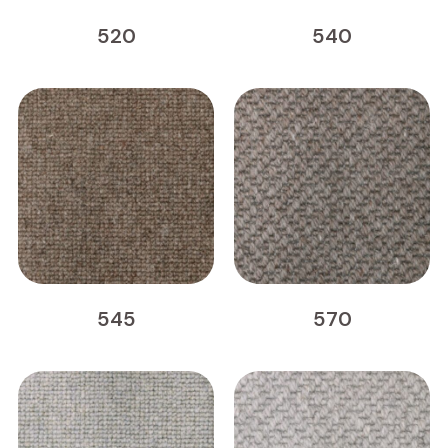
520
540
545
570