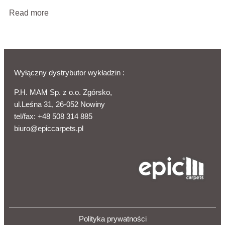
Read more
Wyłączny dystrybutor wykładzin :
P.H. MAM Sp. z o.o. Zgórsko,
ul.Leśna 31, 26-052 Nowiny
tel/fax:
+48 508 314 885
biuro@epiccarpets.pl
Polityka prywatności