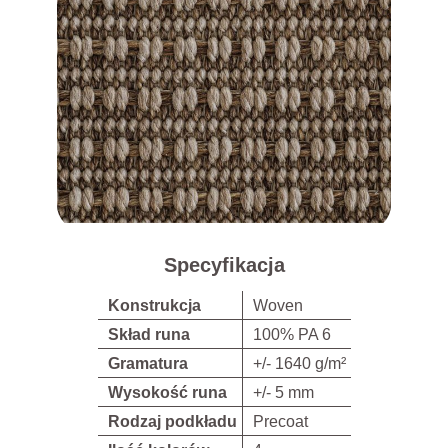
Specyfikacja
Konstrukcja
Woven
Skład runa
100% PA 6
Gramatura
+/- 1640 g/m²
Wysokość runa
+/- 5 mm
Rodzaj podkładu
Precoat