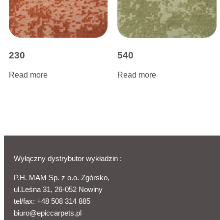
230
540
Read more
Read more
Wyłączny dystrybutor wykładzin :
P.H. MAM Sp. z o.o. Zgórsko,
ul.Leśna 31, 26-052 Nowiny
tel/fax:
+48 508 314 885
biuro@epiccarpets.pl