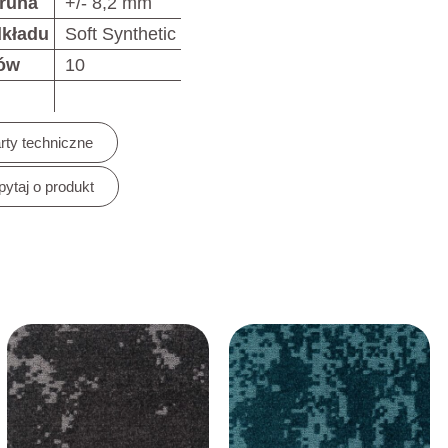
runa
+/- 8,2 mm
dkładu
Soft Synthetic
rów
10
rty techniczne
pytaj o produkt