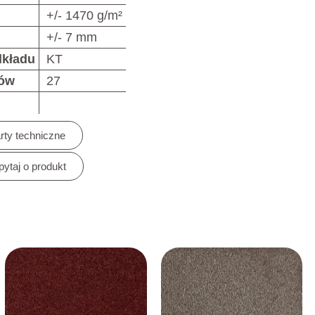
+/- 1470 g/m²
+/- 7 mm
dkładu
KT
rów
27
rty techniczne
pytaj o produkt