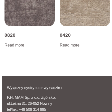
0820
0420
Read more
Read more
Wyłączny dystrybutor wykładzin :
P.H. MAM Sp. z o.o. Zgórsko,
ul.Leśna 31, 26-052 Nowiny
tel/fax:
+48 508 314 885