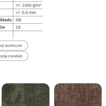
+/- 1450 g/m²
+/- 5,5 mm
dkładu
SB
rów
19
rty techniczne
pytaj o produkt