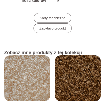
Ilość kolorów
9
Karty techniczne
Zapytaj o produkt
Zobacz inne produkty z tej kolekcji