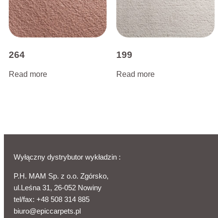
264
199
Read more
Read more
Wyłączny dystrybutor wykładzin :
P.H. MAM Sp. z o.o. Zgórsko,
ul.Leśna 31, 26-052 Nowiny
tel/fax:
+48 508 314 885
biuro@epiccarpets.pl