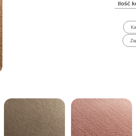
Ilość 
Ka
Za