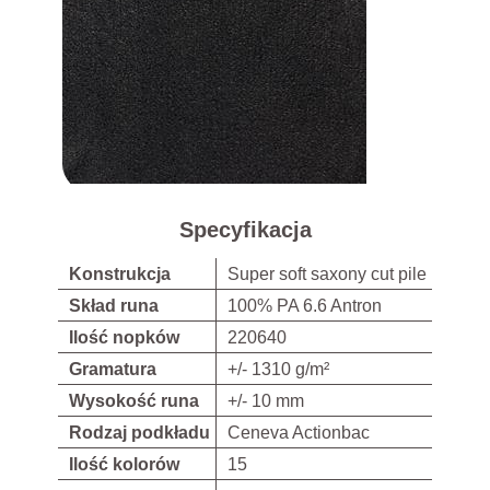
Specyfikacja
Konstrukcja
Super soft saxony cut pile
Skład runa
100% PA 6.6 Antron
Ilość nopków
220640
Gramatura
+/- 1310 g/m²
Wysokość runa
+/- 10 mm
Rodzaj podkładu
Ceneva Actionbac
Ilość kolorów
15