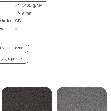
+/- 1400 g/m²
+/- 9 mm
kładu
SB
ów
14
rty techniczne
pytaj o produkt