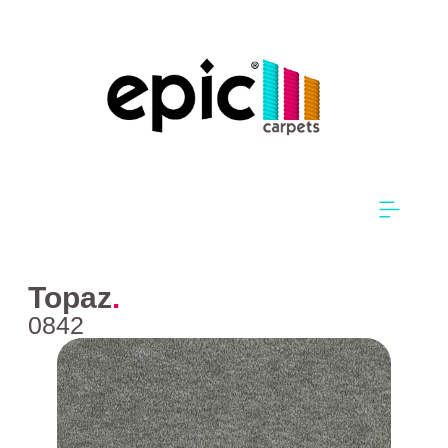
Topaz
.
0842