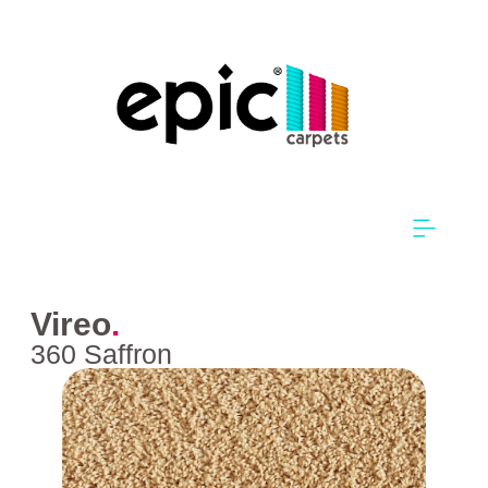
Vireo
.
360 Saffron