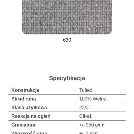
630
Specyfikacja
Konstrukcja
Tufted
Skład runa
100% Wełna
Klasa użytkowa
23/31
Reakcja na ogień
Cfl-s1
Gramatura
+/- 950 g/m²
Wysokość runa
+/- 7 mm