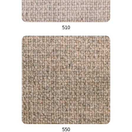
510
550