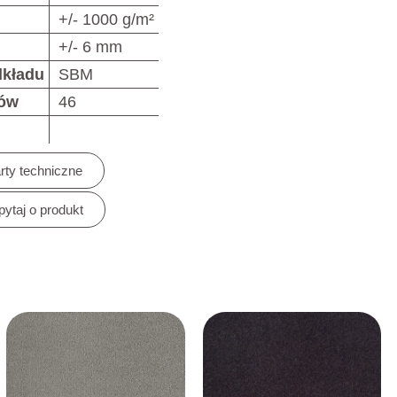
+/- 1000 g/m²
+/- 6 mm
dkładu
SBM
rów
46
rty techniczne
pytaj o produkt