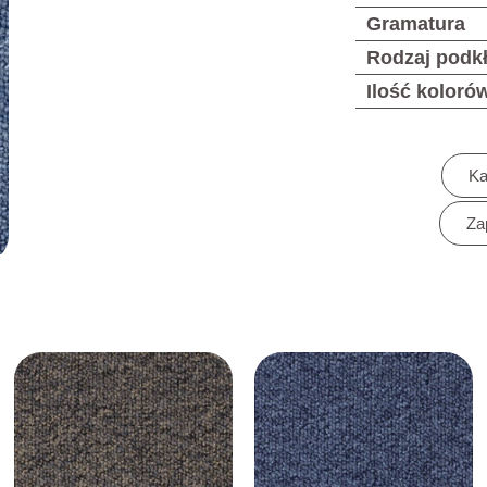
Gramatura
Rodzaj podk
Ilość koloró
Ka
Za