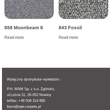
858 Moonbeam 8
843 Fossil
Read more
Read more
Wyłączny dystrybutor wykładzin :
P.H. MAM Sp. z o.o. Zgórsko,
ul.Leśna 31, 26-052 Nowiny
tel/fax:
+48 508 314 885
biuro@epiccarpets.pl