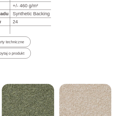
+/- 460 g/m²
ładu
Synthetic Backing
w
24
rty techniczne
pytaj o produkt