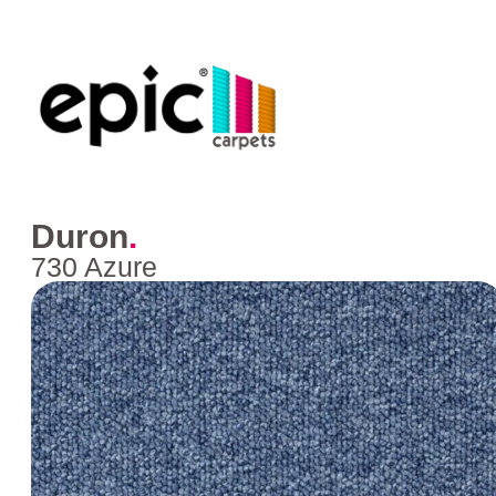
Duron
.
730 Azure