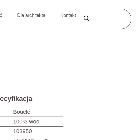
ić
Dla architekta
Kontakt
ecyfikacja
Bouclé
100% wool
103950