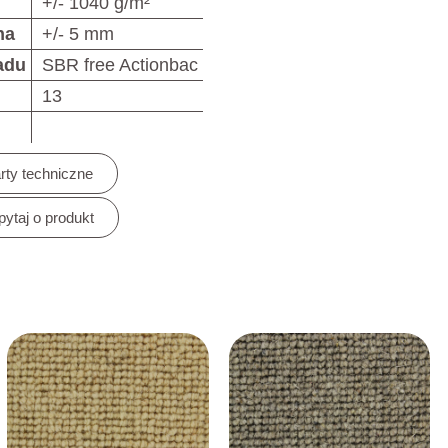
+/- 1040 g/m²
na
+/- 5 mm
adu
SBR free Actionbac
13
rty techniczne
pytaj o produkt