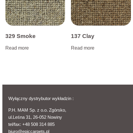
329 Smoke
137 Clay
Read more
Read more
Wyłączny dystrybutor wykładzin :
P.H. MAM Sp. z o.o. Zgórsko,
ul.Leśna 31, 26-052 Nowiny
tel/fax:
+48 508 314 885
biuro@epiccarpets.pl