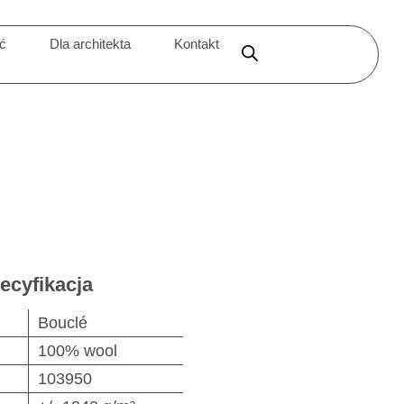
ić
Dla architekta
Kontakt
ecyfikacja
Bouclé
100% wool
103950