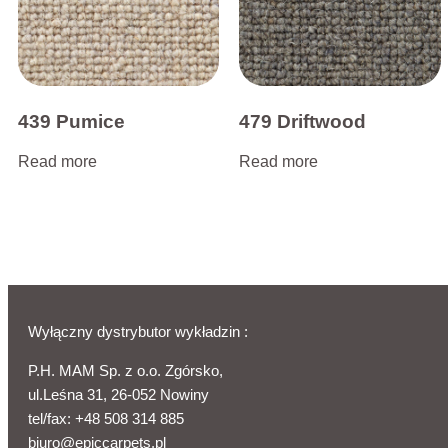
439 Pumice
479 Driftwood
Read more
Read more
Wyłączny dystrybutor wykładzin :
P.H. MAM Sp. z o.o. Zgórsko,
ul.Leśna 31, 26-052 Nowiny
tel/fax:
+48 508 314 885
biuro@epiccarpets.pl