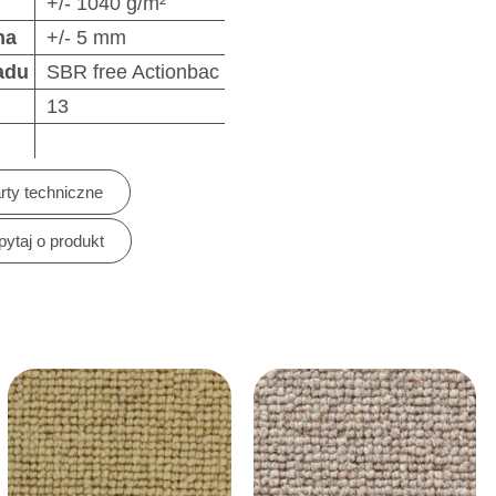
+/- 1040 g/m²
na
+/- 5 mm
adu
SBR free Actionbac
13
rty techniczne
pytaj o produkt