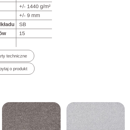
+/- 1440 g/m²
+/- 9 mm
dkładu
SB
rów
15
rty techniczne
pytaj o produkt