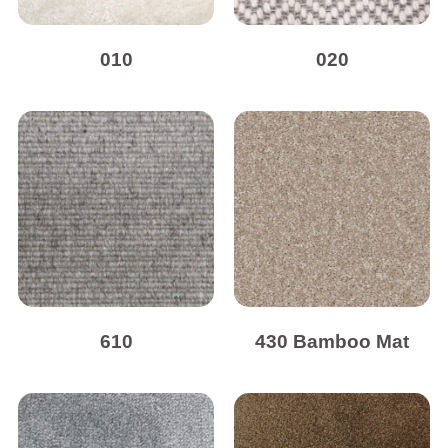
010
020
610
430 Bamboo Mat